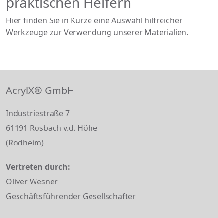
praktischen Helfern
Hier finden Sie in Kürze eine Auswahl hilfreicher
Werkzeuge zur Verwendung unserer Materialien.
AcrylX® GmbH
Industriestraße 7
61191 Rosbach v.d. Höhe
(Rodheim)
Vertreten durch:
Oliver Wesner
Geschäftsführender Gesellschafter