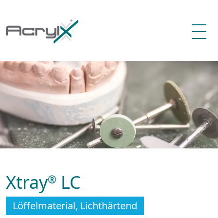
Xtray
LC
®
Löffelmaterial, Lichthärtend